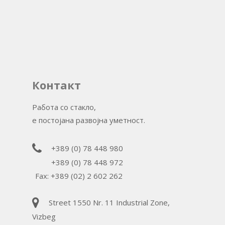
/ 078 448 972
, ‎078 448 980
Street 1550 Nr. 11
Industrial Zone, Vizb
isiglass.2018@gmail.
Контакт
Работа со стакло,
е постојана развојна уметност.
+389 (0) 78 448 980
+389 (0) 78 448 972
Fax: +389 (02) 2 602 262
Street 1550 Nr. 11 Industrial Zone,
Vizbeg