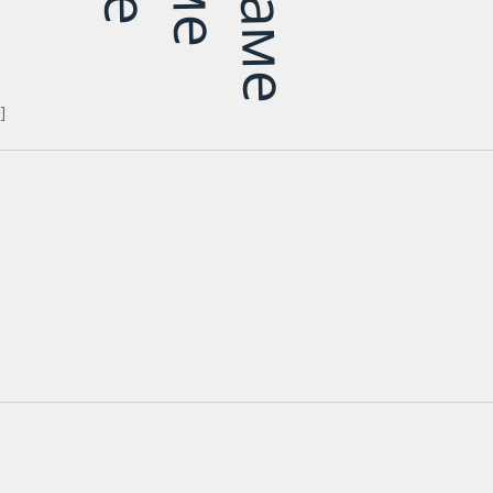
За нас
]
Производи
Сервиси
Галерија
Нарачај
Контакт
+389 (02) 2 602 262