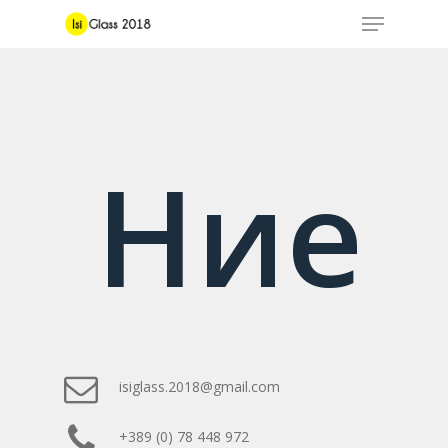
Hit enter to search or ESC to close
Ние
isiglass.2018@gmail.com
+389 (0) 78 448 972